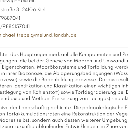
leswig-Holstein
straße 3, 24106 Kiel
1/9887041
1/9886157041
m
ch
l
tr
p
l
m
l
nd
l
ndsh
d
ichtet das Hauptaugenmerk auf alle Komponenten und Pro
ungen, die bei der Genese von Mooren und Umwandlung
n Eigenschaften. Moorökosysteme und Torfbildung werde
 in ihrer Biozönose, die Ablagerungsbedingungen (Wasser
zesse) sowie die Bodenbildungsprozesse. Daraus resulti
ren Identifikation und Klassifikation einen wichtigen Inha
Festlegung von Kohlenstoff) sowie Torfdegradierung bei 
endioxid und Methan, Freisetzung von Lachgas) sind aktu
chive der Landschaftsgeschichte. Die paläoökologische E
n Torfakkumulationsraten eine Rekonstruktion der Veget
Moores selbst, sondern auch dessen weiterer Umgebung. D
ätzung zukünftig ablaufender Entwicklungen im Zuge vo