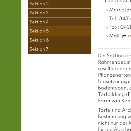
Landes Sch
Sektion 2
Mercator
Sektion 3
Tel: 043
Sektion 4
Fax: 043
Sektion 5
Mail:
Sektion 6
Sektion 7
Die Sektion r
Rahmenbeding
resultierende
Pflanzenarten
Umsetzungspro
Bodentypen, de
Torfbildung (
Form von Kohl
Torfe sind Ar
Bestimmung vo
nicht nur des 
für die Absch