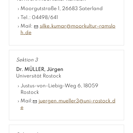
Moorgutstraße 1, 26683 Saterland
Tel.: 04498/641
Mail:
s
lk
k
m
r
m
rk
lt
r-r
msl
h
d
Sektion 3
Dr. MÜLLER, Jürgen
Universität Rostock
Justus-von-Liebig-Weg 6, 18059
Rostock
Mail:
j
rg
n
m
ll
r3
n
-r
st
ck
d