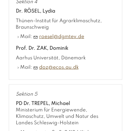
Sektion 4
Dr. RÖSEL, Lydia
Thünen-Institut für Agrarklimaschutz,
Braunschweig
Mail:
r
s
l
dgmt
v
d
Prof. Dr. ZAK, Dominik
Aarhus Universität, Dänemark
Mail:
d
z
c
s
dk
Sektion 5
PD Dr. TREPEL, Michael
Ministerium für Energiewende,
Klimaschutz, Umwelt und Natur des
Landes Schleswig-Holstein