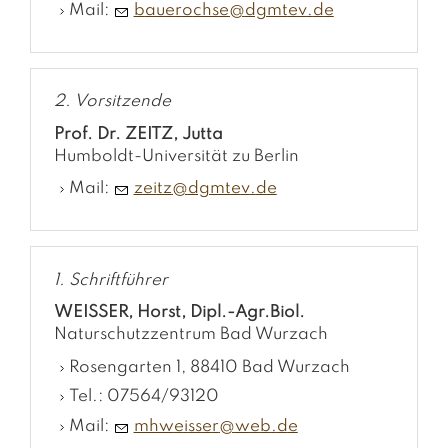
Mail:
b
r
chs
dgmt
v
d
2. Vorsitzende
Prof. Dr. ZEITZ, Jutta
Humboldt-Universität zu Berlin
Mail:
z
tz
dgmt
v
d
1. Schriftführer
WEISSER, Horst, Dipl.-Agr.Biol.
Naturschutzzentrum Bad Wurzach
Rosengarten 1, 88410 Bad Wurzach
Tel.: 07564/93120
Mail:
mhw
ss
r
w
b
d