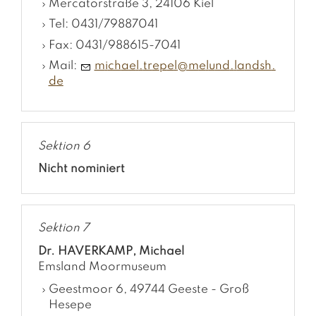
Mercatorstraße 3, 24106 Kiel
Tel: 0431/79887041
Fax: 0431/988615-7041
Mail:
m
ch
l
tr
p
l
m
l
nd
l
ndsh
d
Sektion 6
Nicht nominiert
Sektion 7
Dr. HAVERKAMP, Michael
Emsland Moormuseum
Geestmoor 6, 49744 Geeste - Groß
Hesepe