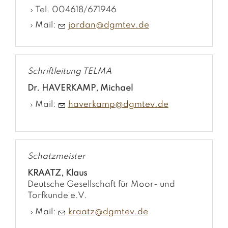
Tel. 004618/671946
Mail:
j
rd
n
dgmt
v
d
Schriftleitung TELMA
Dr. HAVERKAMP, Michael
Mail:
h
v
rk
mp
dgmt
v
d
Schatzmeister
KRAATZ, Klaus
Deutsche Gesellschaft für Moor- und
Torfkunde e.V.
Mail:
kr
tz
dgmt
v
d