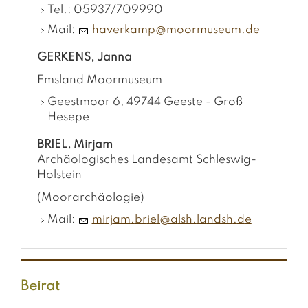
Tel.: 05937/709990
Mail:
h
v
rk
mp
m
rm
s
m
d
GERKENS, Janna
Emsland Moormuseum
Geestmoor 6, 49744 Geeste - Groß
Hesepe
BRIEL, Mirjam
Archäologisches Landesamt Schleswig-
Holstein
(Moorarchäologie)
Mail:
m
rj
m
br
l
lsh
l
ndsh
d
Beirat